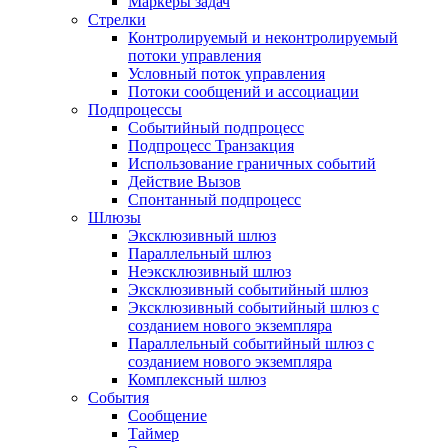
Маркеры задач
Стрелки
Контролируемый и неконтролируемый
потоки управления
Условный поток управления
Потоки сообщений и ассоциации
Подпроцессы
Событийный подпроцесс
Подпроцесс Транзакция
Использование граничных событий
Действие Вызов
Спонтанный подпроцесс
Шлюзы
Эксклюзивный шлюз
Параллельный шлюз
Неэксклюзивный шлюз
Эксклюзивный событийный шлюз
Эксклюзивный событийный шлюз с
созданием нового экземпляра
Параллельный событийный шлюз с
созданием нового экземпляра
Комплексный шлюз
События
Сообщение
Таймер