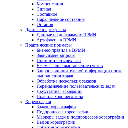
Компенсация
Сигнал
Составное
Параллельное составное
Останов
Данные и артефакты
Данные на диаграммах BPMN
Артефакты в BPMN
Практические примеры
Бизнес-правила в BPMN
Зависимые запросы
Принцип четырех глаз
Ежемесячное выставление счетов
Запрос дополнительной информации после
выполнения задачи
Обработка нескольких заказов
Переназначение пользовательских задач
Двухэтапная эскалация
Правила хорошего тона
Хореография
Задачи хореографии
Подпроцессы хореографии
Маркеры задач и подпроцессов хореографии
Вызов хореографии
События хореографии