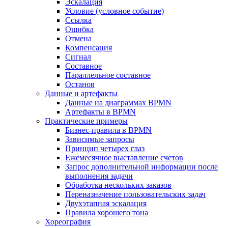
Эскалация
Условие (условное событие)
Ссылка
Ошибка
Отмена
Компенсация
Сигнал
Составное
Параллельное составное
Останов
Данные и артефакты
Данные на диаграммах BPMN
Артефакты в BPMN
Практические примеры
Бизнес-правила в BPMN
Зависимые запросы
Принцип четырех глаз
Ежемесячное выставление счетов
Запрос дополнительной информации после
выполнения задачи
Обработка нескольких заказов
Переназначение пользовательских задач
Двухэтапная эскалация
Правила хорошего тона
Хореография