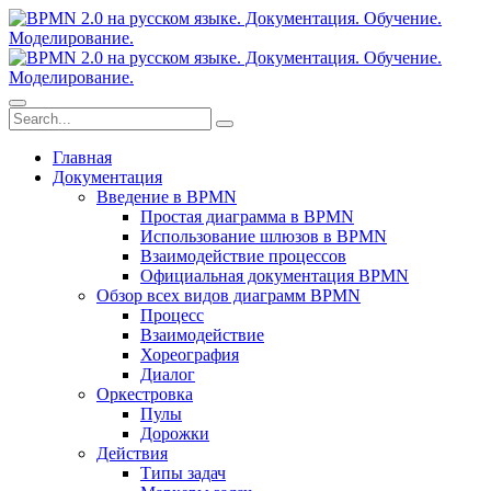
Главная
Документация
Введение в BPMN
Простая диаграмма в BPMN
Использование шлюзов в BPMN
Взаимодействие процессов
Официальная документация BPMN
Обзор всех видов диаграмм BPMN
Процесс
Взаимодействие
Хореография
Диалог
Оркестровка
Пулы
Дорожки
Действия
Типы задач