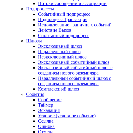
Потоки сообщений и ассоциации
Подпроцессы
Событийный подпроцесс
Подпроцесс Транзакция
Использование граничных событий
Действие Вызов
Спонтанный подпроцесс
Шлюзы
Эксклюзивный шлюз
Параллельный шлюз
Неэксклюзивный шлюз
Эксклюзивный событийный шлюз
Эксклюзивный событийный шлюз с
созданием нового экземпляра
Параллельный событийный шлюз с
созданием нового экземпляра
Комплексный шлюз
События
Сообщение
Таймер
Эскалация
Условие (условное событие)
Ссылка
Ошибка
Отмена