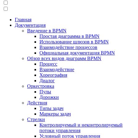
Главная
Документация
Введение в BPMN
Простая диаграмма в BPMN
Использование шлюзов в BPMN
Взаимодействие процессов
Официальная документация BPMN
Обзор всех видов диаграмм BPMN
Процесс
Взаимодействие
Хореография
Диалог
Оркестровка
Пулы
Дорожки
Действия
Типы задач
Маркеры задач
Стрелки
Контролируемый и неконтролируемый
потоки управления
Условный поток управления