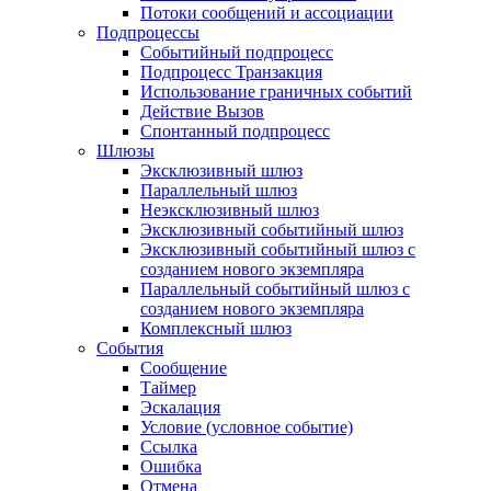
Потоки сообщений и ассоциации
Подпроцессы
Событийный подпроцесс
Подпроцесс Транзакция
Использование граничных событий
Действие Вызов
Спонтанный подпроцесс
Шлюзы
Эксклюзивный шлюз
Параллельный шлюз
Неэксклюзивный шлюз
Эксклюзивный событийный шлюз
Эксклюзивный событийный шлюз с
созданием нового экземпляра
Параллельный событийный шлюз с
созданием нового экземпляра
Комплексный шлюз
События
Сообщение
Таймер
Эскалация
Условие (условное событие)
Ссылка
Ошибка
Отмена