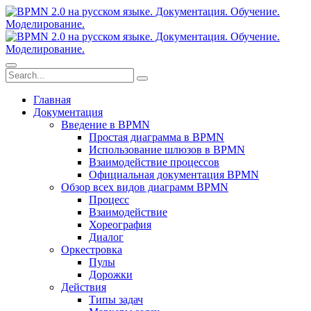
Главная
Документация
Введение в BPMN
Простая диаграмма в BPMN
Использование шлюзов в BPMN
Взаимодействие процессов
Официальная документация BPMN
Обзор всех видов диаграмм BPMN
Процесс
Взаимодействие
Хореография
Диалог
Оркестровка
Пулы
Дорожки
Действия
Типы задач