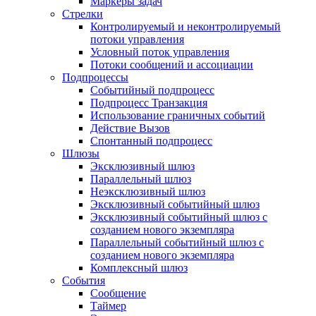
Маркеры задач
Стрелки
Контролируемый и неконтролируемый
потоки управления
Условный поток управления
Потоки сообщений и ассоциации
Подпроцессы
Событийный подпроцесс
Подпроцесс Транзакция
Использование граничных событий
Действие Вызов
Спонтанный подпроцесс
Шлюзы
Эксклюзивный шлюз
Параллельный шлюз
Неэксклюзивный шлюз
Эксклюзивный событийный шлюз
Эксклюзивный событийный шлюз с
созданием нового экземпляра
Параллельный событийный шлюз с
созданием нового экземпляра
Комплексный шлюз
События
Сообщение
Таймер