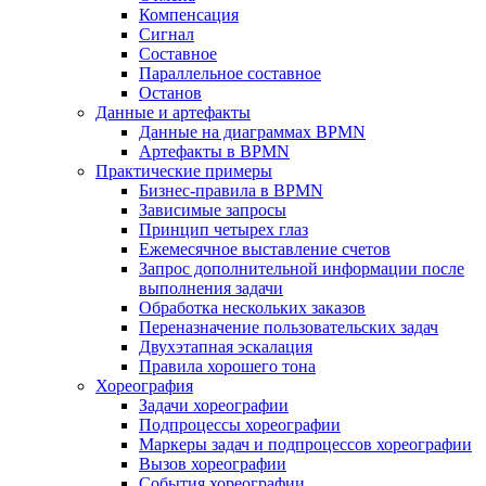
Компенсация
Сигнал
Составное
Параллельное составное
Останов
Данные и артефакты
Данные на диаграммах BPMN
Артефакты в BPMN
Практические примеры
Бизнес-правила в BPMN
Зависимые запросы
Принцип четырех глаз
Ежемесячное выставление счетов
Запрос дополнительной информации после
выполнения задачи
Обработка нескольких заказов
Переназначение пользовательских задач
Двухэтапная эскалация
Правила хорошего тона
Хореография
Задачи хореографии
Подпроцессы хореографии
Маркеры задач и подпроцессов хореографии
Вызов хореографии
События хореографии