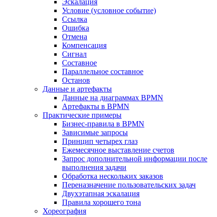
Эскалация
Условие (условное событие)
Ссылка
Ошибка
Отмена
Компенсация
Сигнал
Составное
Параллельное составное
Останов
Данные и артефакты
Данные на диаграммах BPMN
Артефакты в BPMN
Практические примеры
Бизнес-правила в BPMN
Зависимые запросы
Принцип четырех глаз
Ежемесячное выставление счетов
Запрос дополнительной информации после
выполнения задачи
Обработка нескольких заказов
Переназначение пользовательских задач
Двухэтапная эскалация
Правила хорошего тона
Хореография