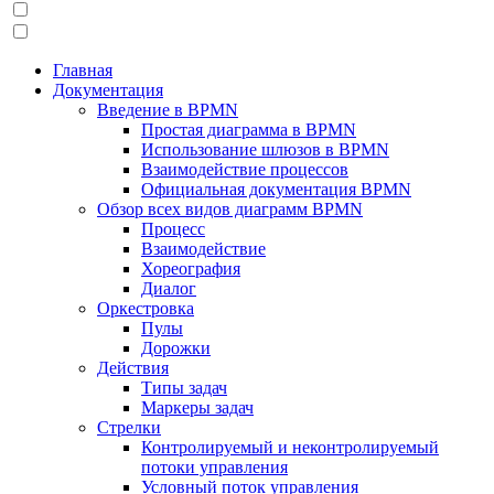
Главная
Документация
Введение в BPMN
Простая диаграмма в BPMN
Использование шлюзов в BPMN
Взаимодействие процессов
Официальная документация BPMN
Обзор всех видов диаграмм BPMN
Процесс
Взаимодействие
Хореография
Диалог
Оркестровка
Пулы
Дорожки
Действия
Типы задач
Маркеры задач
Стрелки
Контролируемый и неконтролируемый
потоки управления
Условный поток управления