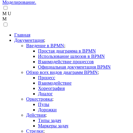
Главная
Документация
Введение в BPMN
Простая диаграмма в BPMN
Использование шлюзов в BPMN
Взаимодействие процессов
Официальная документация BPMN
Обзор всех видов диаграмм BPMN
Процесс
Взаимодействие
Хореография
Диалог
Оркестровка
Пулы
Дорожки
Действия
Типы задач
Маркеры задач
Стрелки