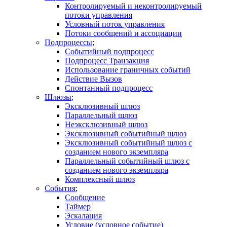
Контролируемый и неконтролируемый
потоки управления
Условный поток управления
Потоки сообщений и ассоциации
Подпроцессы
Событийный подпроцесс
Подпроцесс Транзакция
Использование граничных событий
Действие Вызов
Спонтанный подпроцесс
Шлюзы
Эксклюзивный шлюз
Параллельный шлюз
Неэксклюзивный шлюз
Эксклюзивный событийный шлюз
Эксклюзивный событийный шлюз с
созданием нового экземпляра
Параллельный событийный шлюз с
созданием нового экземпляра
Комплексный шлюз
События
Сообщение
Таймер
Эскалация
Условие (условное событие)