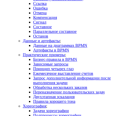
Ссылка
Ошибка
Отмена
Компенсация
Сигнал
Составное
Параллельное составное
Останов
Данные и артефакты
Данные на диаграммах BPMN
Артефакты в BPMN
Практические примеры
Бизнес-правила в BPMN
Зависимые запросы
Принцип четырех глаз
Ежемесячное выставление счетов
Запрос дополнительной информации после
выполнения задачи
Обработка нескольких заказов
Переназначение пользовательских задач
Двухэтапная эскалация
Правила хорошего тона
Хореография
Задачи хореографии
Подпроцессы хореографии