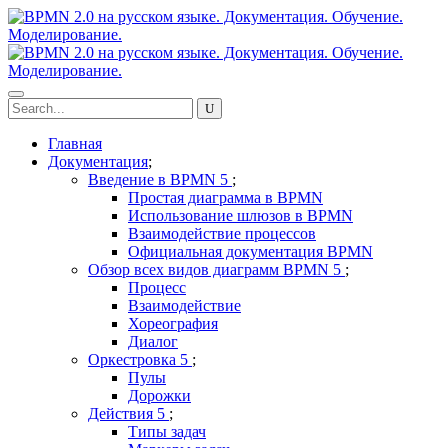
Главная
Документация
Введение в BPMN
Простая диаграмма в BPMN
Использование шлюзов в BPMN
Взаимодействие процессов
Официальная документация BPMN
Обзор всех видов диаграмм BPMN
Процесс
Взаимодействие
Хореография
Диалог
Оркестровка
Пулы
Дорожки
Действия
Типы задач