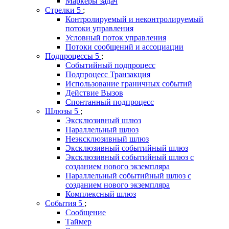
Маркеры задач
Стрелки
Контролируемый и неконтролируемый
потоки управления
Условный поток управления
Потоки сообщений и ассоциации
Подпроцессы
Событийный подпроцесс
Подпроцесс Транзакция
Использование граничных событий
Действие Вызов
Спонтанный подпроцесс
Шлюзы
Эксклюзивный шлюз
Параллельный шлюз
Неэксклюзивный шлюз
Эксклюзивный событийный шлюз
Эксклюзивный событийный шлюз с
созданием нового экземпляра
Параллельный событийный шлюз с
созданием нового экземпляра
Комплексный шлюз
События
Сообщение
Таймер