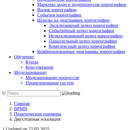
Маркеры задач и подпроцессов хореографии
Вызов хореографии
События хореографии
Шлюзы на диаграммах хореографии
Эксклюзивный шлюз хореографии
Событийный шлюз хореографии
Неэксклюзивный шлюз хореографии
Параллельный шлюз хореографии
Комплексный шлюз хореографии
Комбинированные диаграммы хореографии
Обучение
Курсы
Консультации
Моделирование
Моделирование процессов
Проектирование систем
Главная
BPMN
Практические примеры
Двухэтапная эскалация
Updated on 22.03.2025