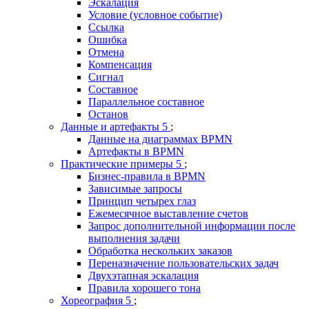
Эскалация
Условие (условное событие)
Ссылка
Ошибка
Отмена
Компенсация
Сигнал
Составное
Параллельное составное
Останов
Данные и артефакты
Данные на диаграммах BPMN
Артефакты в BPMN
Практические примеры
Бизнес-правила в BPMN
Зависимые запросы
Принцип четырех глаз
Ежемесячное выставление счетов
Запрос дополнительной информации после
выполнения задачи
Обработка нескольких заказов
Переназначение пользовательских задач
Двухэтапная эскалация
Правила хорошего тона
Хореография