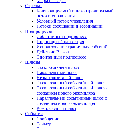
Маркеры задач
Стрелки
Контролируемый и неконтролируемый
потоки управления
Условный поток управления
Потоки сообщений и ассоциации
Подпроцессы
Событийный подпроцесс
Подпроцесс Транзакция
Использование граничных событий
Действие Вызов
Спонтанный подпроцесс
Шлюзы
Эксклюзивный шлюз
Параллельный шлюз
Неэксклюзивный шлюз
Эксклюзивный событийный шлюз
Эксклюзивный событийный шлюз с
созданием нового экземпляра
Параллельный событийный шлюз с
созданием нового экземпляра
Комплексный шлюз
События
Сообщение
Таймер