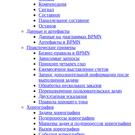
Компенсация
Сигнал
Составное
Параллельное составное
Останов
Данные и артефакты
Данные на диаграммах BPMN
Артефакты в BPMN
Практические примеры
Бизнес-правила в BPMN
Зависимые запросы
Принцип четырех глаз
Ежемесячное выставление счетов
Запрос дополнительной информации после
выполнения задачи
Обработка нескольких заказов
Переназначение пользовательских задач
Двухэтапная эскалация
Правила хорошего тона
Хореография
Задачи хореографии
Подпроцессы хореографии
Маркеры задач и подпроцессов хореографии
Вызов хореографии
События хореографии