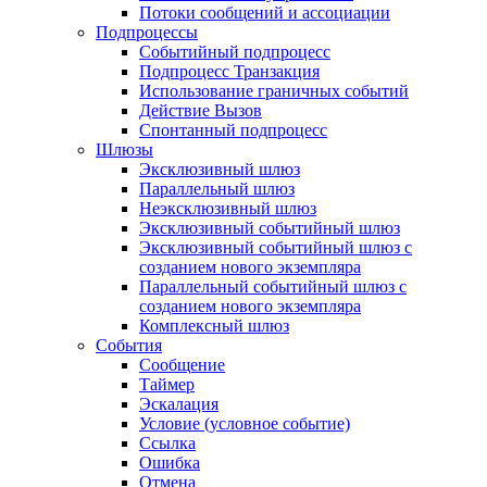
Потоки сообщений и ассоциации
Подпроцессы
Событийный подпроцесс
Подпроцесс Транзакция
Использование граничных событий
Действие Вызов
Спонтанный подпроцесс
Шлюзы
Эксклюзивный шлюз
Параллельный шлюз
Неэксклюзивный шлюз
Эксклюзивный событийный шлюз
Эксклюзивный событийный шлюз с
созданием нового экземпляра
Параллельный событийный шлюз с
созданием нового экземпляра
Комплексный шлюз
События
Сообщение
Таймер
Эскалация
Условие (условное событие)
Ссылка
Ошибка
Отмена