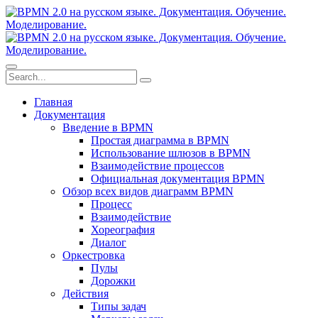
Главная
Документация
Введение в BPMN
Простая диаграмма в BPMN
Использование шлюзов в BPMN
Взаимодействие процессов
Официальная документация BPMN
Обзор всех видов диаграмм BPMN
Процесс
Взаимодействие
Хореография
Диалог
Оркестровка
Пулы
Дорожки
Действия
Типы задач