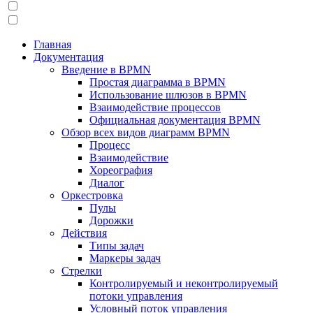
Главная
Документация
Введение в BPMN
Простая диаграмма в BPMN
Использование шлюзов в BPMN
Взаимодействие процессов
Официальная документация BPMN
Обзор всех видов диаграмм BPMN
Процесс
Взаимодействие
Хореография
Диалог
Оркестровка
Пулы
Дорожки
Действия
Типы задач
Маркеры задач
Стрелки
Контролируемый и неконтролируемый
потоки управления
Условный поток управления