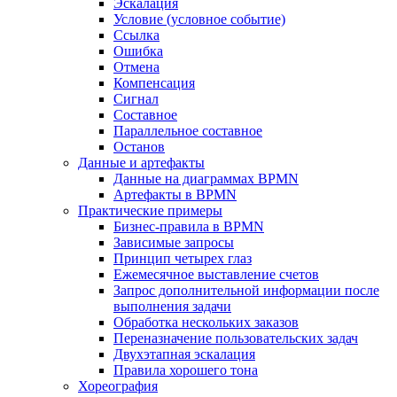
Эскалация
Условие (условное событие)
Ссылка
Ошибка
Отмена
Компенсация
Сигнал
Составное
Параллельное составное
Останов
Данные и артефакты
Данные на диаграммах BPMN
Артефакты в BPMN
Практические примеры
Бизнес-правила в BPMN
Зависимые запросы
Принцип четырех глаз
Ежемесячное выставление счетов
Запрос дополнительной информации после
выполнения задачи
Обработка нескольких заказов
Переназначение пользовательских задач
Двухэтапная эскалация
Правила хорошего тона
Хореография