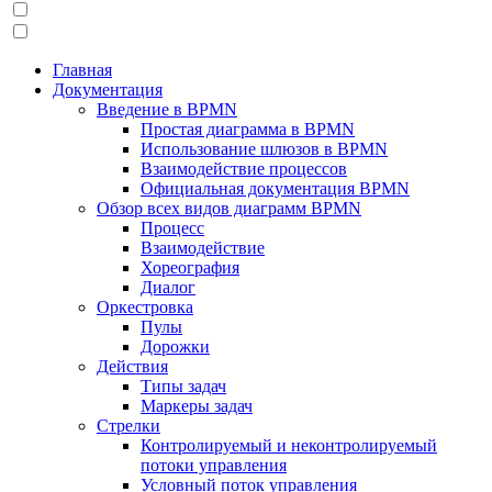
Главная
Документация
Введение в BPMN
Простая диаграмма в BPMN
Использование шлюзов в BPMN
Взаимодействие процессов
Официальная документация BPMN
Обзор всех видов диаграмм BPMN
Процесс
Взаимодействие
Хореография
Диалог
Оркестровка
Пулы
Дорожки
Действия
Типы задач
Маркеры задач
Стрелки
Контролируемый и неконтролируемый
потоки управления
Условный поток управления