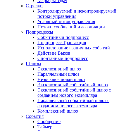
Маркеры задач
Стрелки
Контролируемый и неконтролируемый
потоки управления
Условный поток управления
Потоки сообщений и ассоциации
Подпроцессы
Событийный подпроцесс
Подпроцесс Транзакция
Использование граничных событий
Действие Вызов
Спонтанный подпроцесс
Шлюзы
Эксклюзивный шлюз
Параллельный шлюз
Неэксклюзивный шлюз
Эксклюзивный событийный шлюз
Эксклюзивный событийный шлюз с
созданием нового экземпляра
Параллельный событийный шлюз с
созданием нового экземпляра
Комплексный шлюз
События
Сообщение
Таймер