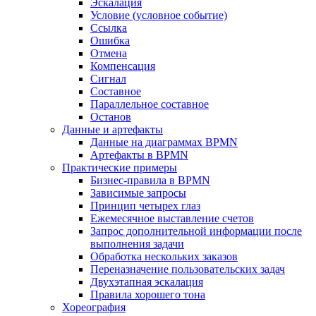
Эскалация
Условие (условное событие)
Ссылка
Ошибка
Отмена
Компенсация
Сигнал
Составное
Параллельное составное
Останов
Данные и артефакты
Данные на диаграммах BPMN
Артефакты в BPMN
Практические примеры
Бизнес-правила в BPMN
Зависимые запросы
Принцип четырех глаз
Ежемесячное выставление счетов
Запрос дополнительной информации после
выполнения задачи
Обработка нескольких заказов
Переназначение пользовательских задач
Двухэтапная эскалация
Правила хорошего тона
Хореография