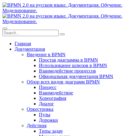
Главная
Документация
Введение в BPMN
Простая диаграмма в BPMN
Использование шлюзов в BPMN
Взаимодействие процессов
Официальная документация BPMN
Обзор всех видов диаграмм BPMN
Процесс
Взаимодействие
Хореография
Диалог
Оркестровка
Пулы
Дорожки
Действия
Типы задач