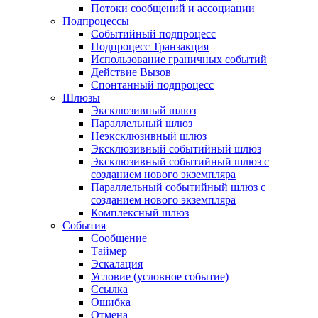
Потоки сообщений и ассоциации
Подпроцессы
Событийный подпроцесс
Подпроцесс Транзакция
Использование граничных событий
Действие Вызов
Спонтанный подпроцесс
Шлюзы
Эксклюзивный шлюз
Параллельный шлюз
Неэксклюзивный шлюз
Эксклюзивный событийный шлюз
Эксклюзивный событийный шлюз с
созданием нового экземпляра
Параллельный событийный шлюз с
созданием нового экземпляра
Комплексный шлюз
События
Сообщение
Таймер
Эскалация
Условие (условное событие)
Ссылка
Ошибка
Отмена