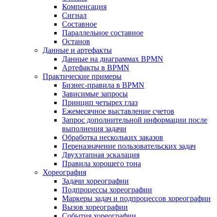
Компенсация
Сигнал
Составное
Параллельное составное
Останов
Данные и артефакты
Данные на диаграммах BPMN
Артефакты в BPMN
Практические примеры
Бизнес-правила в BPMN
Зависимые запросы
Принцип четырех глаз
Ежемесячное выставление счетов
Запрос дополнительной информации после
выполнения задачи
Обработка нескольких заказов
Переназначение пользовательских задач
Двухэтапная эскалация
Правила хорошего тона
Хореография
Задачи хореографии
Подпроцессы хореографии
Маркеры задач и подпроцессов хореографии
Вызов хореографии
События хореографии