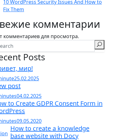
10 WordPress Security Issues And How to
Fix Them
вежие комментарии
т комментариев для просмотра.
ecent Posts
ивет, мир!
minute
25.02.2025
w post
minutes
04.02.2025
w to Create GDPR Consent Form in
ordPress
minutes
09.05.2020
How to create a knowledge
base website with Docy