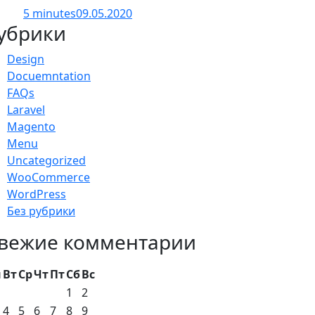
5 minutes
09.05.2020
убрики
Design
Docuemntation
FAQs
Laravel
Magento
Menu
Uncategorized
WooCommerce
WordPress
Без рубрики
вежие комментарии
н
Вт
Ср
Чт
Пт
Сб
Вс
1
2
4
5
6
7
8
9