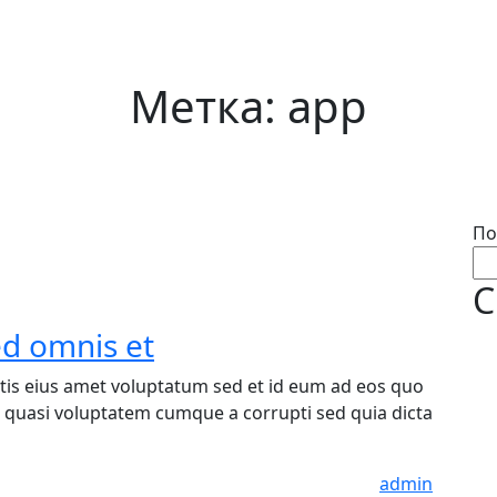
Метка:
app
По
С
ed omnis et
tatis eius amet voluptatum sed et id eum ad eos quo
 quasi voluptatem cumque a corrupti sed quia dicta
admin