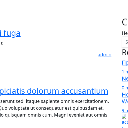
С
i fuga
Не
is
R
admin
Пр
1 
Ne
0 
rspiciatis dolorum accusantium
Ho
W
runt sed. Itaque sapiente omnis exercitationem.
uo voluptate ut consequatur est quibusdam et.
9 
ctio quisquam omnis cum. Magni eveniet aut omnis