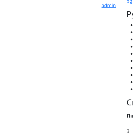
admin
Р
С
П
3