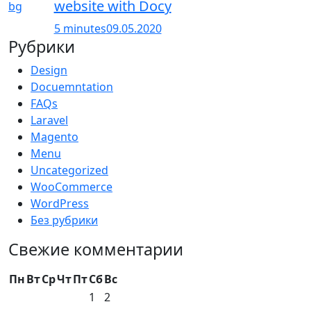
website with Docy
5 minutes
09.05.2020
Рубрики
Design
Docuemntation
FAQs
Laravel
Magento
Menu
Uncategorized
WooCommerce
WordPress
Без рубрики
Свежие комментарии
Пн
Вт
Ср
Чт
Пт
Сб
Вс
1
2